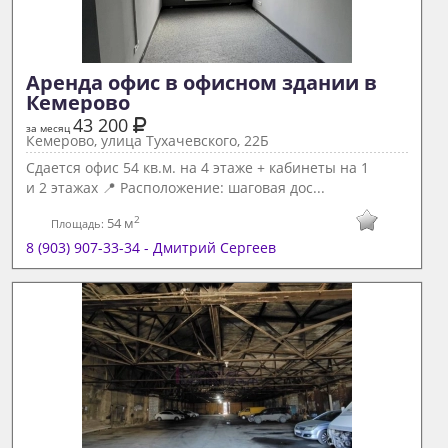
Аренда офис в офисном здании в 
Кемерово 
43 200
за месяц
Кемерово, улица Тухачевского, 22Б
Сдается офис 54 кв.м. на 4 этаже + кабинеты на 1
и 2 этажах 📍 Расположение: шаговая дос...
2
54 м
Площадь:
8 (903) 907-33-34 - Дмитрий Сергеев