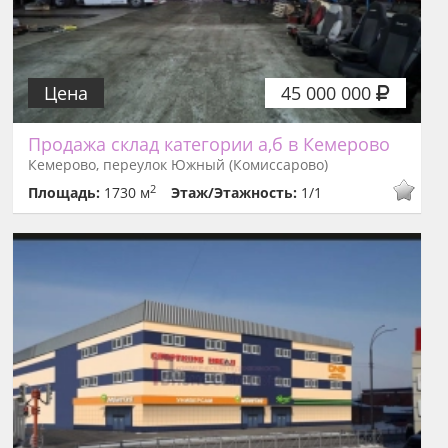
Цена
45 000 000
Продажа склад категории а,б в Кемерово
Кемерово, переулок Южный (Комиссарово)
2
Площадь:
1730 м
Этаж/Этажность:
1/1