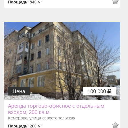
2
Площадь:
840 м
Цена
100 000
Аренда торгово-офисное с отдельным
входом, 200 кв.м.
Кемерово, улица севостопольская
2
Площадь:
200 м