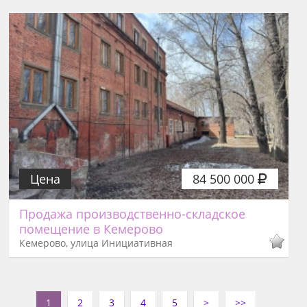
Цена
84 500 000
Продажа производственно-складское
помещение в Кемерово
Кемерово, улица Инициативная
1
2
3
4
5
>
>>