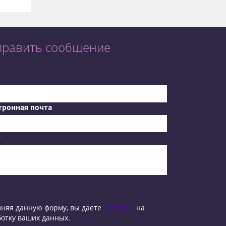
править сообщение
тронная почта
т
лняя данную форму, вы даете
согласие
на
отку ваших данных.